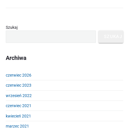
w
sprawie
pierwszeństwa
na
Primary
przejazdach
Szukaj
Sidebar
rowerowych
SZUKAJ
Archiwa
czerwiec 2026
czerwiec 2023
wrzesień 2022
czerwiec 2021
kwiecień 2021
marzec 2021