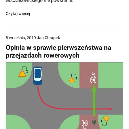
Goczałkowickiego nie powstanie.
Koniec
Czytaj więcej
marzeń
o
trasie
8 września, 2019
Jan Chrapek
rowerowej
dookoła
Opinia w sprawie pierwszeństwa na
Jeziora
przejazdach rowerowych
Goczałkowickiego