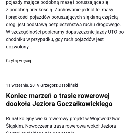
pojazdy mające podobną masę i poruszające się
z podobną prędkością. Zachowanie jednolitej masy
i prędkości pojazdów poruszających się daną częścią
drogi jest podstawą bezpieczeństwa ruchu drogowego.
W szczególności popieramy dopuszczenie jazdy UTO po
chodniku w przypadku, gdy ruch pojazdów jest
dozwolony…
Uwagi
Czytaj więcej
do
nowelizacji
ustawy
11 września, 2019
Grzegorz Ossoliński
Prawo
o ruchu
Koniec marzeń o trasie rowerowej
drogowym
dookoła Jeziora Goczałkowickiego
Post
Runął kolejny wielki rowerowy projekt w Województwie
thumbnail
Śląskim. Nowoczesna trasa rowerowa wokół Jeziora